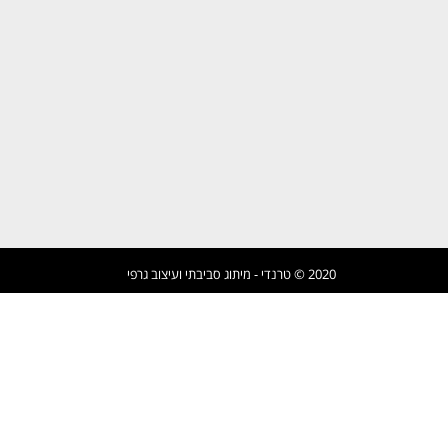
2020 © טרנדי - מיתוג סביבתי ועיצוב גרפי